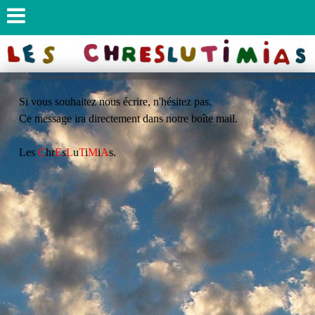
Si vous souhaitez nous écrire, n'hésitez pas.
Ce message ira directement dans notre boîte mail.
Les
C
hr
E
s
L
u
T
i
M
i
A
s.