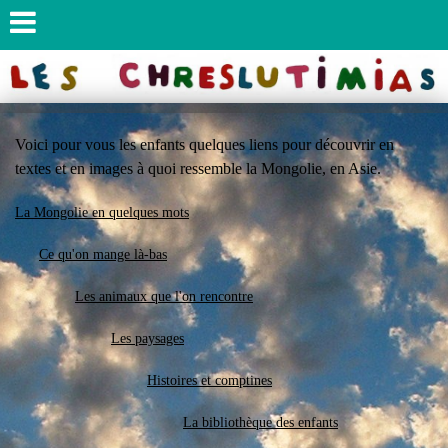
Voici pour vous les enfants quelques liens pour découvrir en
textes et en images à quoi ressemble la
Mongolie, en Asie.
La Mongolie en quelques mots
Ce qu'on mange là-bas
Les animaux que l'on rencontre
Les paysages
Histoires et comptines
La bibliothèque des enfants