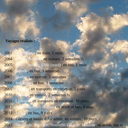
Voyages réalisés :
2003 :
Scandinavie
, en train, 1 mois
2004 :
Europe centrale
, en voiture, 2 semaines ½
2005 :
Pérou, Bolivie, Chili (nord)
, en bus, 1 mois
2006 :
Islande
, en bus, 3 semaines
2007 :
Québec
, en voiture, 3 semaines
2008 :
Indonésie
, en bus, 3 semaines
2009 :
Londres
, en transports en commun, 5 jours
2010 :
Croatie
, en voiture, 2 semaines ½
2011 :
Lisbonne
, en transports en commun, 10 jours
2012 :
Argentine-Chili-Bolivie
, en avion et bus, 4 mois
2013 :
Maroc
, en bus, 9 jours
2014 : Corrèze et bassin d'Arcachon, en voiture, 10 jours
2015 :
Thaïlande, Australie, Nouvelle-Zélande, Malaisie
, en avion, bus et