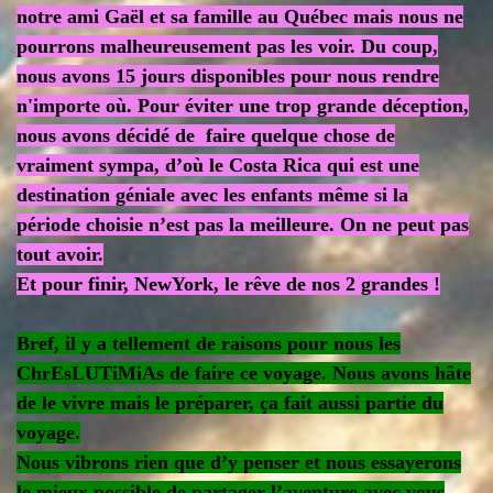
notre ami Gaël et sa famille au Québec mais nous ne
pourrons malheureusement pas les voir. Du coup,
nous avons 15 jours disponibles pour nous rendre
n'importe où. Pour éviter une trop grande déception,
nous avons décidé de faire quelque chose de
vraiment sympa, d’où le Costa Rica qui est une
destination géniale avec les enfants même si la
période choisie n’est pas la meilleure. On ne peut pas
tout avoir.
Et pour finir, NewYork, le rêve de nos 2 grandes !
Bref, il y a tellement de raisons pour nous les
ChrEsLUTiMiAs de faire ce voyage. Nous avons hâte
de le vivre mais le préparer, ça fait aussi partie du
voyage.
Nous vibrons rien que d’y penser et nous essayerons
le mieux possible de partager l’aventure avec vous