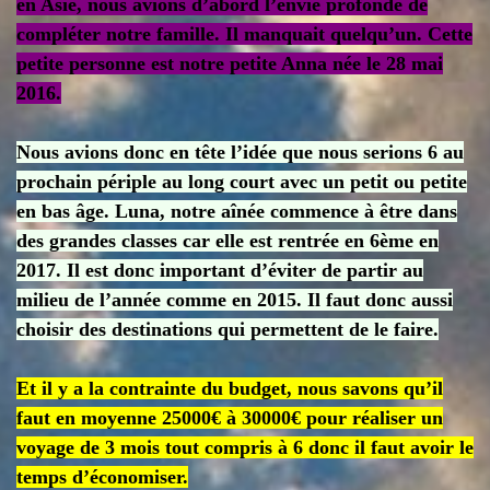
en Asie, nous avions d’abord l’envie profonde de
compléter notre famille. Il manquait quelqu’un. Cette
petite personne est notre petite Anna née le 28 mai
2016.
Nous avions donc en tête l’idée que nous serions 6 au
prochain périple au long court avec un petit ou petite
en bas âge. Luna, notre aînée commence à être dans
des grandes classes car elle est rentrée en 6ème en
2017. Il est donc important d’éviter de partir au
milieu de l’année comme en 2015. Il faut donc aussi
choisir des destinations qui permettent de le faire.
Et il y a la contrainte du budget, nous savons qu’il
faut en moyenne 25000€ à 30000€ pour réaliser un
voyage de 3 mois tout compris à 6 donc il faut avoir le
temps d’économiser.