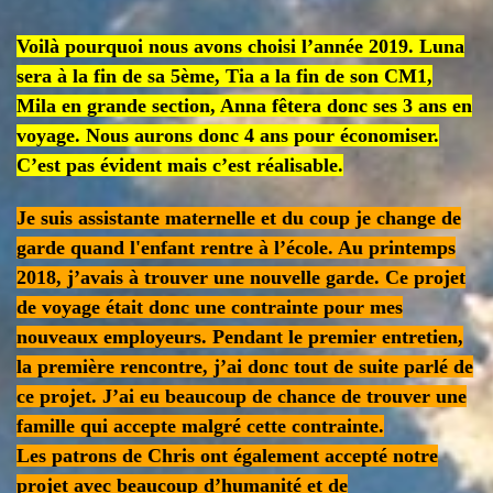
Voilà pourquoi nous avons choisi l’année 2019. Luna
sera à la fin de sa 5ème, Tia a la fin de son CM1,
Mila en grande section, Anna fêtera donc ses 3 ans en
voyage. Nous aurons donc 4 ans pour économiser.
C’est pas évident mais c’est réalisable.
Je suis assistante maternelle et du coup je change de
garde quand l'enfant rentre à l’école. Au printemps
2018, j’avais à trouver une nouvelle garde. Ce projet
de voyage était
donc une contrainte pour mes
nouveaux employeurs. Pendant le premier entretien,
la première rencontre, j’ai donc tout de suite parlé de
ce projet. J’ai eu beaucoup de chance de trouver une
famille qui accepte malgré cette contrainte.
Les patrons de Chris ont également accepté notre
projet avec beaucoup d’humanité et de